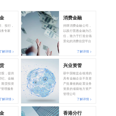
金
消费金融
管、投行，
持牌消费金融公司，
服务专家
以践行普惠金融为己
任，致力于打造全场
景化的消费信贷平台
了解详情 >
了解详情 >
货
兴业资管
控股，提供
获中国银监会核准的
经纪、金融
具有金融企业不良资
、期货投资
产批量收购处置业务
产管理服务
资质的省级地方资产
管理公司
了解详情 >
了解详情 >
金
香港分行