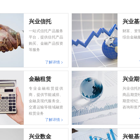
兴业信托
兴业基
一站式信托产品服务
财富、资
平台，提供信托产品
综合金融
购买、金融产品投资
等服务
了解详情 >
金融租赁
兴业期
专业金融租赁提供
兴业信托
商，提供节能减排、
商品期货
金融及现代服务业、
期货经纪
交通运输等领域融资
咨询和资
租赁业务
了解详情 >
兴业数金
兴银基