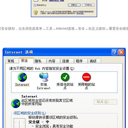
安全级别，点击浏览器菜单→工具→Internet选项→安全→自定义级别→重置安全级