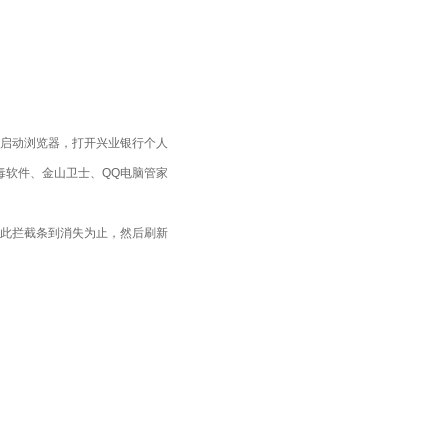
启动浏览器，打开兴业银行个人
毒软件、金山卫士、QQ电脑管家
行此拦截条到消失为止，然后刷新