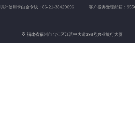
境外信用卡白金专线：86-21-38429696
客户投诉受理邮箱：95561@
福建省福州市台江区江滨中大道398号兴业银行大厦