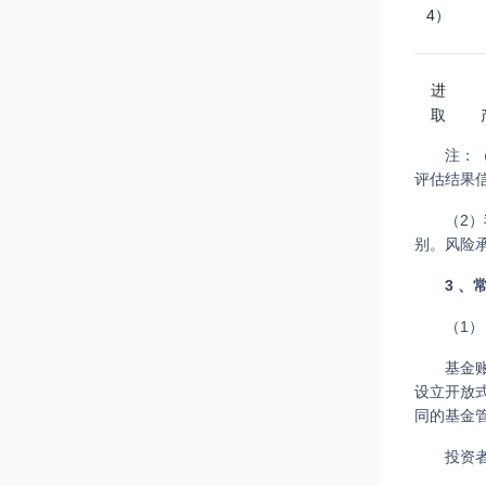
4）
进
取
型
注：
（R
评估结果
5）
（2
别。风险
激
进
3 、
型
（1
（R
6）
基金
设立开放
同的基金
投资