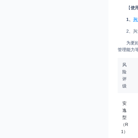
【
使
1、
兴
2、
为更
管理能力
风
险
评
级
安
逸
型
（R
1）