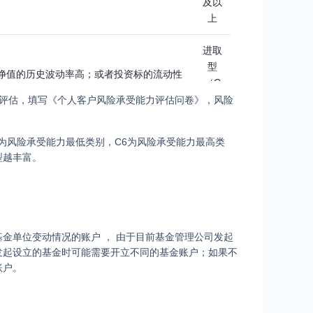
及以
上
进取
型
净值的历史波动率高；或者投资标的流动性
（C
的，衍生品及杆杠交易对净值波动很大；估
5）
力评估，填写《个人客户风险承受能力评估问卷》，风险
极的关注相关风险。
及以
上
1为风险承受能力最低类别，C6为风险承受能力最高类
型越丰富。
激进
值的历史波动率很高；或者投资标的流动性
型
目的，衍生品及杆杠交易对净值波动极大；
（C
十分积极的关注相关风险。
6）
金单位变动情况的账户 ， 由于目前基金管理公司发起
发起设立的基金时可能需要开立不同的基金账户；如果不
账户。