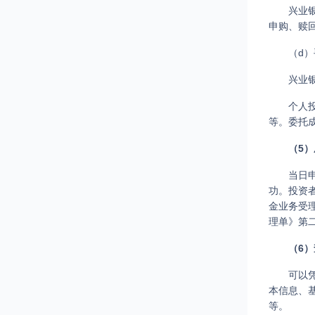
兴业
申购、赎
（d
兴业
个人
等。委托
（5
当日
功。投资
金业务受
理单》第
（6
可以
本信息、
等。