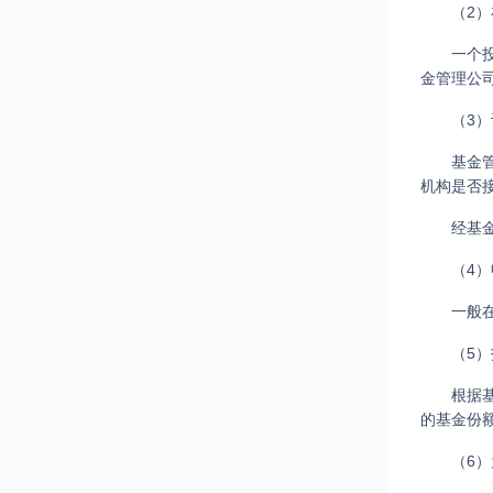
（2
一个
金管理公
（3
基金
机构是否
经基
（4
一般
（5
根据
的基金份
（6