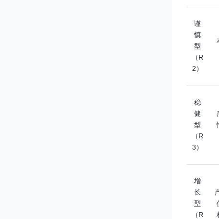
谨
慎
型
（R
2）
稳
健
型
（R
3）
增
长
型
（R