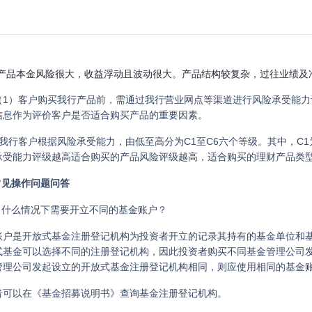
产品本金风险很大，收益浮动且波动很大。产品结构较复杂，过往业绩及
较差或为低等级的信用主体，期限较长；或者投资衍生品以追求收益为目
（1）客户购买我行产品前，需通过我行营业网点等渠道进行风险承受能
值政策较复杂。投资者要作出谨慎的产品选择、积
信息作为评价客户是否适合购买产品的重要因素。
）我行客户根据风险承受能力，由低至高分为C1至C6六个等级。其中，C
承受能力评级越高适合购买的产品风险评级越高，适合购买的理财产品类
产品本金风险极大，收益浮动且波动极大。产品结构复杂，过往业绩及净
常见操作问题问答
很差或为极低等级的信用主体，期限很长；或者投资衍生品以追求收益为
） 什么情况下需要开立不同的基金账户？
估值政策非常复杂。投资者需要非常谨慎的产品选择、
账户是开放式基金注册登记机构为投资者开立的记录其持有的基金单位和基
式基金可以选择不同的注册登记机构，因此投资者购买不同基金管理公司
管理公司发起设立的开放式基金注册登记机构相同，则应使用相同的基金
者可以在《基金招募说明书》查询基金注册登记机构。