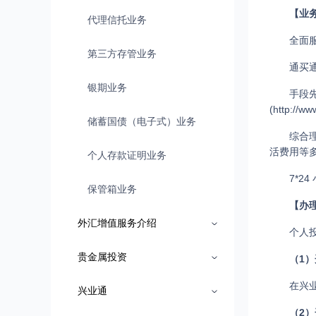
【业
代理信托业务
全面
第三方存管业务
通买
银期业务
手段
(http:
储蓄国债（电子式）业务
综合
活费用等
个人存款证明业务
7*
保管箱业务
【办
外汇增值服务介绍
个人
贵金属投资
（1
在兴
兴业通
（2