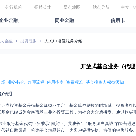
分行机构
招聘英才
网点地图
站点导航
中文
企业金融
同业金融
信用卡
人金融
投资理财
人民币增值服务介绍
开放式基金业务（代理
介绍
业务特色
办理流程
使用指南
资费标准
基金投资人权益须知
能介绍】
式证券投资基金是指基金规模不固定，基金单位总数随时增减，投资者可
式基金已经成为金融市场主要的投资工具，为社会大众所接受。通过购买
银行基金代销业务秉承“同兴业、共成长”、“服务源自真诚”的经营理
金代销自助渠道，构建基金精品超市，为客户提供快捷、方便的销售服务