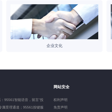
企业文化
网站安全
：95561智能语音，留言“投
权利声明
专属受理通道；95561按键服
免责声明