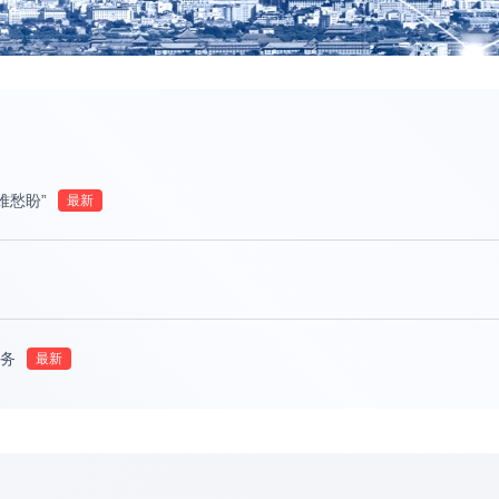
难愁盼”
务