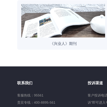
《兴业人》期刊
联系我们
投诉渠道
客服热线：95561
客户投诉电话
贵宾专线：400-8895-561
诉”即可进入