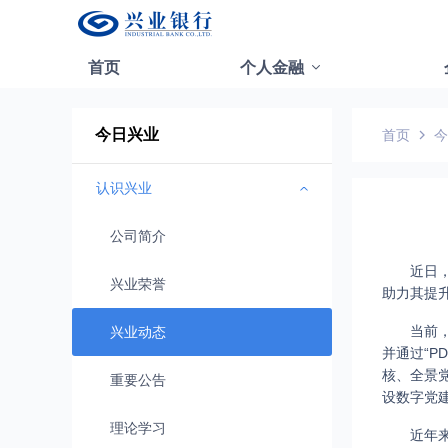
首页
个人金融
今日兴业
首页
今
认识兴业
公司简介
近日
兴业荣誉
助力其提
当前
兴业动态
并通过“P
核、全景党
重要公告
设数字党
理论学习
近年