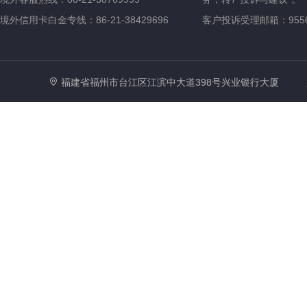
境外信用卡白金专线：86-21-38429696
客户投诉受理邮箱：95561@
账户结
算服务
福建省福州市台江区江滨中大道398号兴业银行大厦
00010