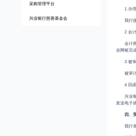
采购管理平台
1.办
兴业银行慈善基金会
我行
2.
会计
业网银完
3.被
被审
4.回
兴业
发送电子
四、
我行