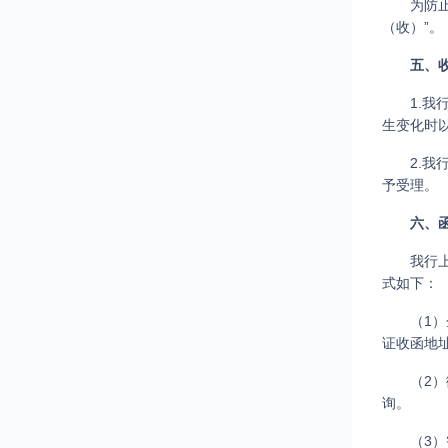
为防
（收）”。
五、
1.
生变化时
2.
予受理。
六、
我行
式如下：
（1
证收函地
（2
询。
（3