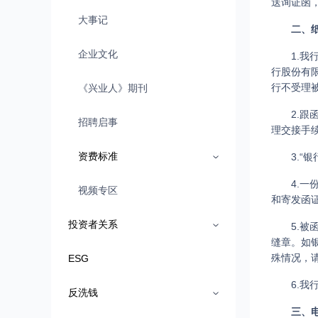
送询证函
大事记
二、
企业文化
1.
行股份有
行不受理
《兴业人》期刊
2.
招聘启事
理交接手
资费标准
3.
4.
视频专区
和寄发函
投资者关系
5.
缝章。如
殊情况，
ESG
6.
反洗钱
三、