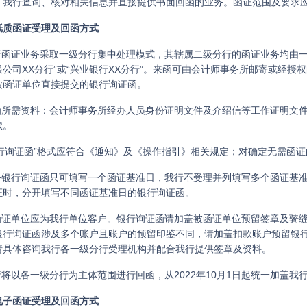
，我行查询、核对相关信息并直接提供书面回函的业务。函证范围及要求
纸质函证受理及回函方式
我行函证业务采取一级分行集中处理模式，其辖属二级分行的函证业务均由
限公司XX分行”或“兴业银行XX分行”。来函可由会计师事务所邮寄或经
被函证单位直接提交的银行询证函。
跟函所需资料：会计师事务所经办人员身份证明文件及介绍信等工作证明文
续。
“银行询证函”格式应符合《通知》及《操作指引》相关规定；对确定无需函
一份银行询证函只可填写一个函证基准日，我行不受理并列填写多个函证基
证时，分开填写不同函证基准日的银行询证函。
被函证单位应为我行单位客户。银行询证函请加盖被函证单位预留签章及骑
银行询证函涉及多个账户且账户的预留印鉴不同，请加盖扣款账户预留银
请具体咨询我行各一级分行受理机构并配合我行提供签章及资料。
我行将以各一级分行为主体范围进行回函，从2022年10月1日起统一加盖
电子函证受理及回函方式