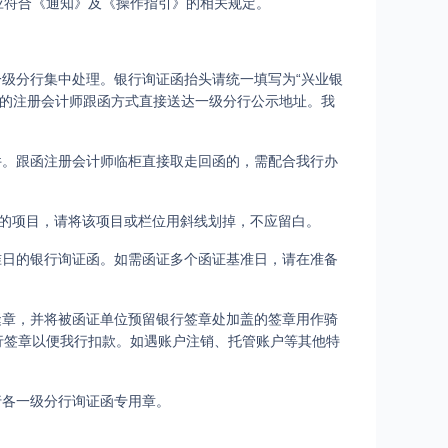
应符合《通知》及《操作指引》的相关规定。
一级分行集中处理。银行询证函抬头请统一填写为“兴业银
授权的注册会计师跟函方式直接送达一级分行公示地址。我
件。跟函注册会计师临柜直接取走回函的，需配合我行办
证的项目，请将该项目或栏位用斜线划掉，不应留白。
准日的银行询证函。如需函证多个函证基准日，请在准备
缝章，并将被函证单位预留银行签章处加盖的签章用作骑
行签章以便我行扣款。如遇账户注销、托管账户等其他特
我行各一级分行询证函专用章。