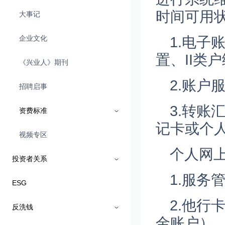
时间可用
大事记
企业文化
1.电子
置、II类
《兴业人》期刊
2.账户
招聘启事
3.转账
资费标准
记卡或个
视频专区
个人网
投资者关系
1.服务
ESG
2.他
反洗钱
金账户）