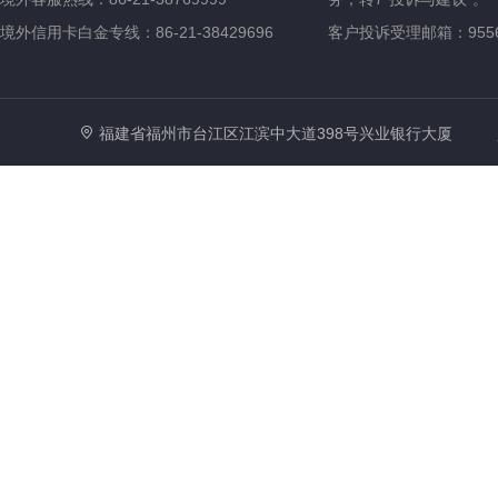
境外信用卡白金专线：86-21-38429696
客户投诉受理邮箱：95561@
福建省福州市台江区江滨中大道398号兴业银行大厦
000
支付结算类